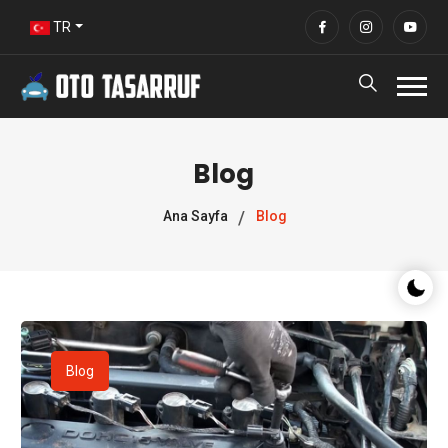
TR
Blog
Ana Sayfa
Blog
Gece/G
Blog