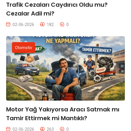
Trafik Cezaları Caydırıcı Oldu mu?
Cezalar Adil mi?
02-06-2026
182
0
Otomotiv
Motor Yağ Yakıyorsa Aracı Satmak mı
Tamir Ettirmek mi Mantıklı?
02-06-2026
263
0