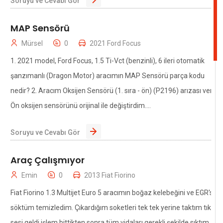
Soruyu ve Cevabı Gör
MAP Sensörü
Mürsel
0
2021 Ford Focus
1. 2021 model, Ford Focus, 1.5 Ti-Vct (benzinli), 6 ileri otomatik
şanzımanlı (Dragon Motor) aracımın MAP Sensörü parça kodu
nedir? 2. Aracım Oksijen Sensörü (1. sıra - ön) (P2196) arızası verdi.
Ön oksijen sensörünü orijinal ile değiştirdim....
Soruyu ve Cevabı Gör
Araç Çalışmıyor
Emin
0
2013 Fiat Fiorino
Fiat Fiorino 1.3 Multijet Euro 5 aracımın boğaz kelebeğini ve EGR'sini
söktüm temizledim. Çıkardığım soketleri tek tek yerine taktım tık
sesi geldi işlem bittikten sonra tüm vidaları gerekli şekilde sıktım