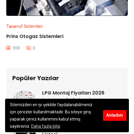
Tasarruf Sistemleri
Prins Otogaz Sistemleri
959
0
Popüler Yazılar
LPG Montaj Fiyatları 2026
Otogaz Dönüşüm Fiyatları
Sitemizden en iyi şekilde faydalanabilmeniz
19-12-2016
için çerezler kullanılmaktadır. Bu siteye giriş
Anladım
yaparak çerez kullanımını kabul etmiş
LPG Tank Fiyatları 2026 Fiyat
sayılırsınız.
Daha fazla bilgi