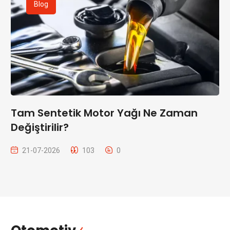
Blog
Tam Sentetik Motor Yağı Ne Zaman
Değiştirilir?
21-07-2026
103
0