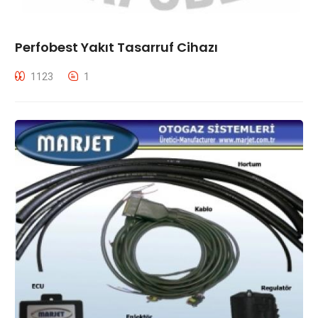
Cenk Kayasu
0
2017 Nissan Qashqai
Selam ustalar, öncelikle araçta sahte hararet var. Başlangıcı ise şu
Perfobest Yakıt Tasarruf Cihazı
şekilde oldu: Aracın şarj dinamosu tamirinden sonra sahte hararet
1123
1
ile karşılaştım. Değişen; termostat, fan müşürü ve devirdaim.
Araçta su eksiltme yok. Bir gün hararet yapıyor, sabah &cc...
Soruyu ve Cevabı Gör
Direksiyonda Takırtı Sesi
Fadil
0
2012 Citroen C4
Direksiyon çevirdiğim zaman hınn diye bir ses geliyor. Yolda
giderken de düz yolda, hiç çukur olmayan yolda sol ön tekerlekten
takırtı sesi geliyor. ...
Soruyu ve Cevabı Gör