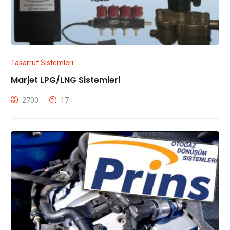
Yağ Eksiltmesi Normal mi?
Emre
0
2006 Hyundai Elentra GLS
Hocam kolay gelsin, Yağ değişimi 3000 km oldu yağ eksiltmiş bu
Tasarruf Sistemleri
kadar normal midir? ...
Marjet LPG/LNG Sistemleri
Soruyu ve Cevabı Gör
2700
17