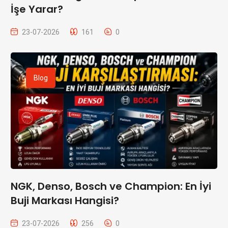
İşe Yarar?
23-07-2026
161
0
Blog
NGK, Denso, Bosch ve Champion: En İyi
Buji Markası Hangisi?
23-07-2026
256
0