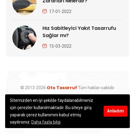
Zararları Nelerdir?
17-01-2022
Hız Sabitleyici Yakıt Tasarrufu
Sağlar mı?
15-03-2022
Oto Tasarruf
© 2013-2026
Tüm hakları saklıdır
Sitemizden en iyi şekilde faydalanabilmeniz
için çerezler kullanılmaktadır. Bu siteye giriş
Anladım
yaparak çerez kullanımını kabul etmiş
info@ototasarruf.com
| Web:
Diyalog
sayılırsınız.
Daha fazla bilgi