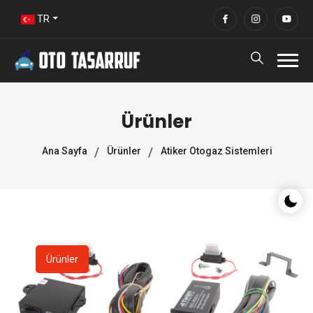
TR
Ürünler
Ana Sayfa
Ürünler
Atiker Otogaz Sistemleri
Gece/G
Ürünler