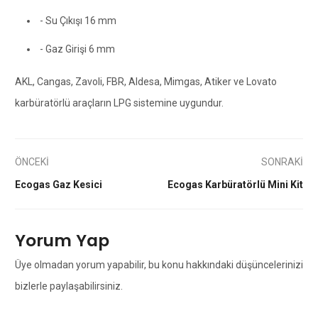
- Su Çıkışı 16 mm
- Gaz Girişi 6 mm
AKL, Cangas, Zavoli, FBR, Aldesa, Mimgas, Atiker ve Lovato
karbüratörlü araçların LPG sistemine uygundur.
ÖNCEKİ
SONRAKİ
Ecogas Gaz Kesici
Ecogas Karbüratörlü Mini Kit
Yorum Yap
Üye olmadan yorum yapabilir, bu konu hakkındaki düşüncelerinizi
bizlerle paylaşabilirsiniz.