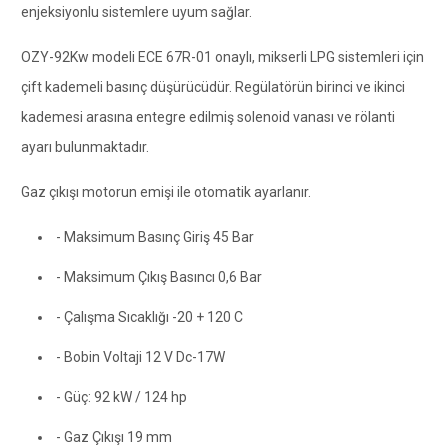
enjeksiyonlu sistemlere uyum sağlar.
OZY-92Kw modeli ECE 67R-01 onaylı, mikserli LPG sistemleri için
çift kademeli basınç düşürücüdür. Regülatörün birinci ve ikinci
kademesi arasına entegre edilmiş solenoid vanası ve rölanti
ayarı bulunmaktadır.
Gaz çıkışı motorun emişi ile otomatik ayarlanır.
- Maksimum Basınç Giriş 45 Bar
- Maksimum Çıkış Basıncı 0,6 Bar
- Çalışma Sıcaklığı -20 + 120 C
- Bobin Voltaji 12 V Dc-17W
- Güç: 92 kW / 124 hp
- Gaz Çıkışı 19 mm