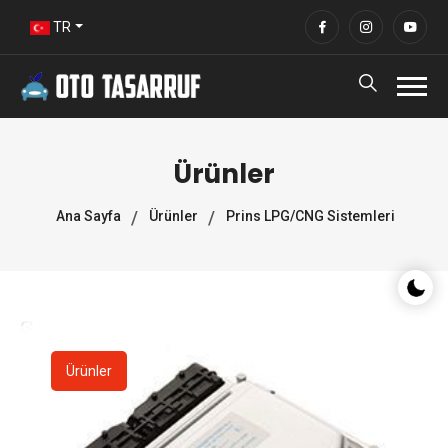
TR
Ürünler
Ana Sayfa
Ürünler
Prins LPG/CNG Sistemleri
Gece/G
Ürünler