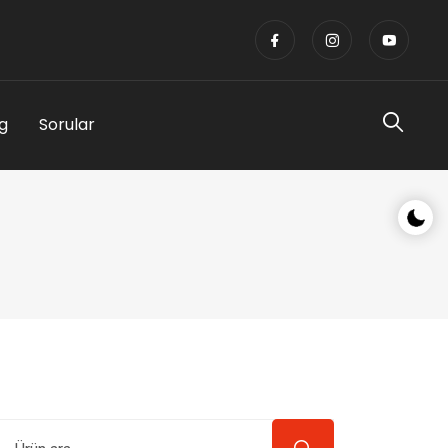
g
Sorular
Gece/