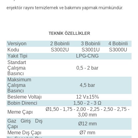
enjektör rayını temizlemek ve bakımını yapmak mümkündür.
TEKNİK ÖZELLİKLER
Versiyon
2 Bobinli
3 Bobinli
4 Bobinli
Kodu
S3002U
S3001U
S3000U
Yakıt Tipi
LPG-CNG
Standart
Çalışma
0,5 - 2 bar
Basıncı
Maksimum
Çalışma
4,5 bar
Basıncı
Besleme Voltajı
12 V±15%
Bobin Direnci
1,50 - 2 - 3 Ω
Ø1,50 - 1,75 - 2,00 - 2,25 - 2,50 - 2,75 -
Meme Çapı
3,00 mm
Gaz Giriş Dış
Ø12 mm
Çapı
Meme Dış Çapı
Ø7 mm