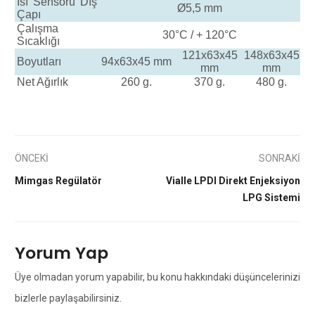
Isı Sensörü Dış
Ø5,5 mm
Çapı
Çalışma
30°C / + 120°C
Sıcaklığı
121x63x45
148x63x45
Boyutları
94x63x45 mm
mm
mm
Net Ağırlık
260 g.
370 g.
480 g.
ÖNCEKİ
SONRAKİ
Mimgas Regülatör
Vialle LPDI Direkt Enjeksiyon
LPG Sistemi
Yorum Yap
Üye olmadan yorum yapabilir, bu konu hakkındaki düşüncelerinizi
bizlerle paylaşabilirsiniz.