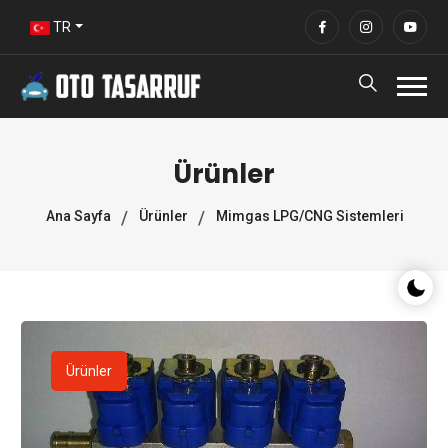
TR
Ürünler
Ana Sayfa
Ürünler
Mimgas LPG/CNG Sistemleri
Gece/G
Ürünler