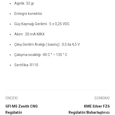
Ağırlık: 32 gr
Entegre konektör
Güç Kaynağı Gerilimi : 5 ± 0,25 VDC
Akım : 20 mA MAX
Çıkış Gerilim Aralığı ( basınç) : 0,5 ila 4,5 V
Çalışma sıcaklığı -40 C ° ÷ 135 ° C
Sertifika: R110
ÖNCEKİ
SONRAKİ
GFI MS Zenith CNG
KME Silver FZ6
Regülatör
Regülatör/Buharlaştırıcı