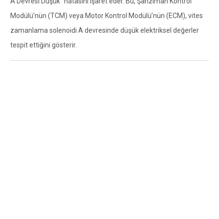
A Devresi Düşük" hatasını işaret eder. Bu, Şanzıman Kontrol
Modülü’nün (TCM) veya Motor Kontrol Modülü’nün (ECM), vites
zamanlama solenoidi A devresinde düşük elektriksel değerler
tespit ettiğini gösterir.