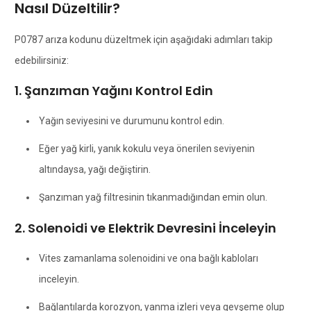
Nasıl Düzeltilir?
P0787 arıza kodunu düzeltmek için aşağıdaki adımları takip
edebilirsiniz:
1. Şanzıman Yağını Kontrol Edin
Yağın seviyesini ve durumunu kontrol edin.
Eğer yağ kirli, yanık kokulu veya önerilen seviyenin
altındaysa, yağı değiştirin.
Şanzıman yağ filtresinin tıkanmadığından emin olun.
2. Solenoidi ve Elektrik Devresini İnceleyin
Vites zamanlama solenoidini ve ona bağlı kabloları
inceleyin.
Bağlantılarda korozyon, yanma izleri veya gevşeme olup