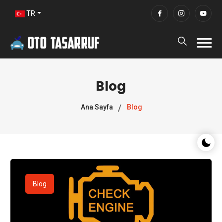
TR
Blog
Ana Sayfa
Blog
Gece/G
Blog