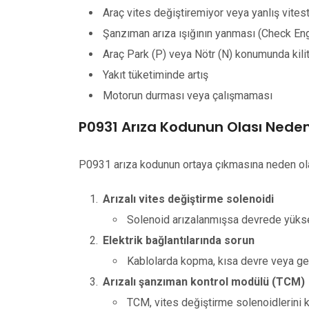
Araç vites değiştiremiyor veya yanlış vitest
Şanzıman arıza ışığının yanması (Check Eng
Araç Park (P) veya Nötr (N) konumunda kilit
Yakıt tüketiminde artış
Motorun durması veya çalışmaması
P0931 Arıza Kodunun Olası Neden
P0931 arıza kodunun ortaya çıkmasına neden olan
Arızalı vites değiştirme solenoidi
Solenoid arızalanmışsa devrede yüksek 
Elektrik bağlantılarında sorun
Kablolarda kopma, kısa devre veya gevşe
Arızalı şanzıman kontrol modülü (TCM)
TCM, vites değiştirme solenoidlerini k