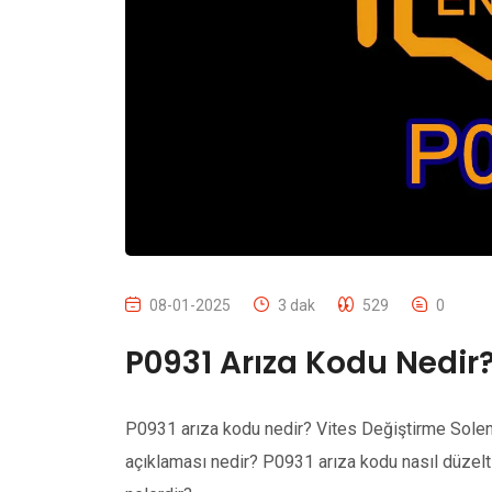
08-01-2025
3 dak
529
0
P0931 Arıza Kodu Nedir
P0931 arıza kodu nedir? Vites Değiştirme Solen
açıklaması nedir? P0931 arıza kodu nasıl düzelti