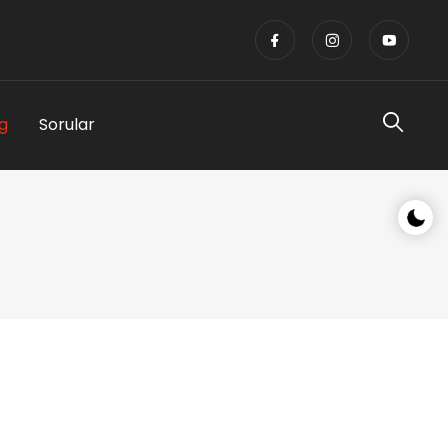
g
Sorular
Gece/