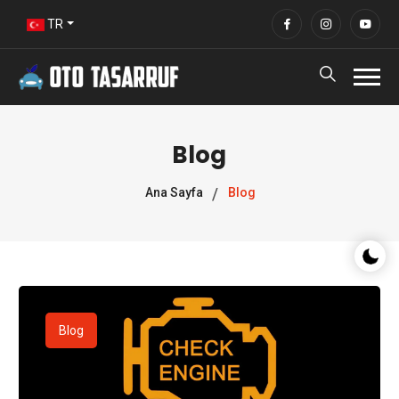
TR
Blog
Ana Sayfa
Blog
Gece/G
Blog