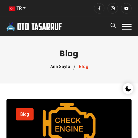
TR
Blog
Ana Sayfa
Blog
Gece/G
Blog