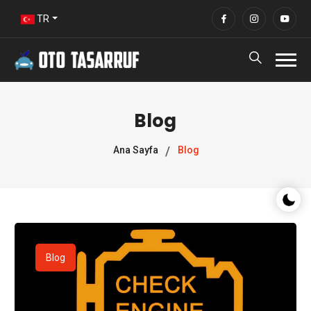
TR
Blog
Ana Sayfa
Blog
Gece/G
Blog