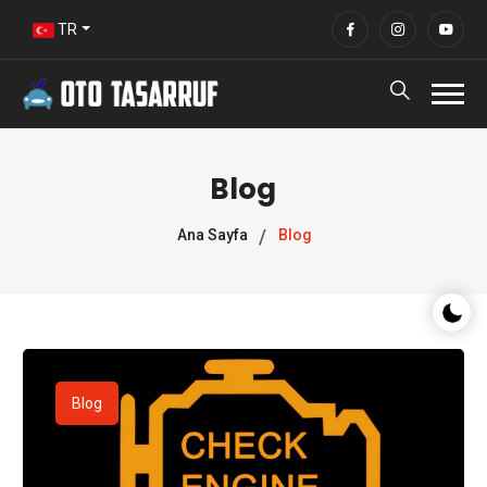
TR
Blog
Ana Sayfa
Blog
Gece/G
Blog