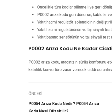
Öncelikle tüm kodlar silinmeli ve geri dön
P0002 arıza kodu geri dönerse, kablolar ve b
Yakıt hacmi regülatör solenoidinin değiştir
Yakıt hacmi regülatörünün voltaj sinyali test
Yakıt basınç sensörünün voltaj sinyali test e
P0002 Arıza Kodu Ne Kadar Cidd
P0002 arıza kodu, aracınızın sürüş konforunu et
katalitik konvertöre zarar verecek ciddi sorunlara
ÖNCEKİ
P0054 Arıza Kodu Nedir? P0054 Arıza
Kodu Nasıl Düzeltilir?