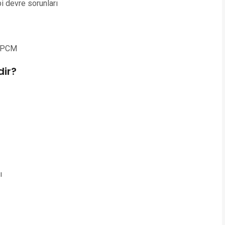
i devre sorunları
n PCM
dir?
ı