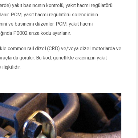
erde) yakıt basıncının kontrolü, yakıt hacmi regülatörü
ağlanır. PCM, yakıt hacmi regülatörü solenoidinin
ini ve basıncını düzenler. PCM, yakıt hacmi
ığında P0002 arıza kodu ayarlanır.
likle common rail dizel (CRD) ve/veya dizel motorlarda ve
açlarda görülür. Bu kod, genellikle aracınızın yakıt
lişkilidir.