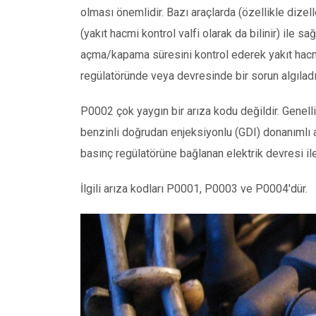
olması önemlidir. Bazı araçlarda (özellikle dizell
(yakıt hacmi kontrol valfi olarak da bilinir) ile s
açma/kapama süresini kontrol ederek yakıt hacm
regülatöründe veya devresinde bir sorun algılad
P0002 çok yaygın bir arıza kodu değildir. Genel
benzinli doğrudan enjeksiyonlu (GDI) donanımlı ar
basınç regülatörüne bağlanan elektrik devresi ile i
İlgili arıza kodları P0001, P0003 ve P0004'dür.