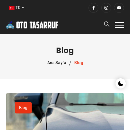
TR
Blog
Ana Sayfa
Blog
Gece/G
Blog