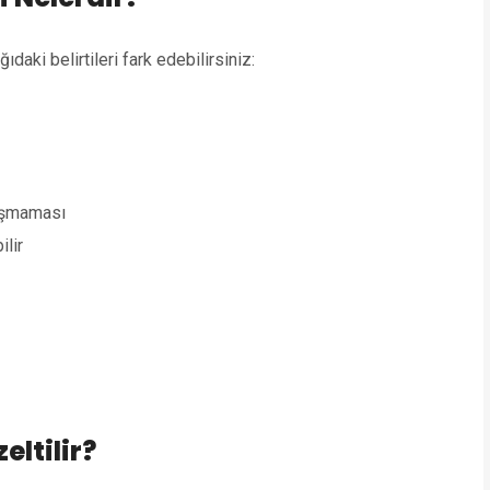
daki belirtileri fark edebilirsiniz:
lışmaması
ilir
eltilir?