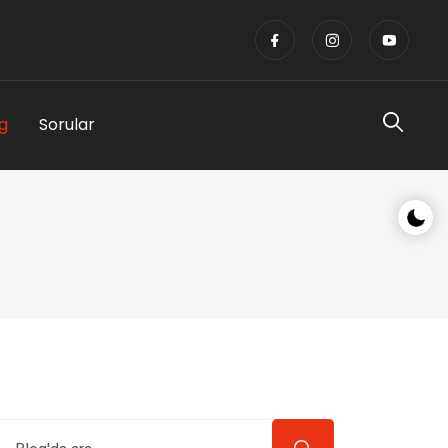
g
Sorular
Gece/