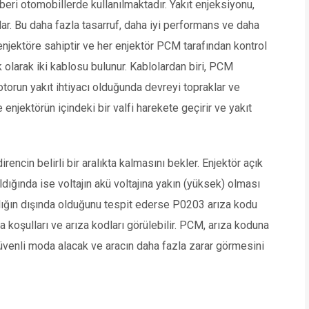
beri otomobillerde kullanılmaktadır. Yakıt enjeksiyonu,
ar. Bu daha fazla tasarruf, daha iyi performans ve daha
 enjektöre sahiptir ve her enjektör PCM tarafından kontrol
pik olarak iki kablosu bulunur. Kablolardan biri, PCM
otorun yakıt ihtiyacı olduğunda devreyi topraklar ve
 enjektörün içindeki bir valfi harekete geçirir ve yakıt
irencin belirli bir aralıkta kalmasını bekler. Enjektör açık
ldığında ise voltajın akü voltajına yakın (yüksek) olması
ralığın dışında olduğunu tespit ederse P0203 arıza kodu
şma koşulları ve arıza kodları görülebilir. PCM, arıza koduna
güvenli moda alacak ve aracın daha fazla zarar görmesini