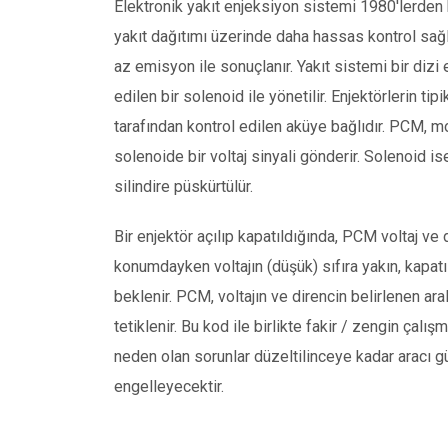
Elektronik yakıt enjeksiyon sistemi 1980'lerden 
yakıt dağıtımı üzerinde daha hassas kontrol sağl
az emisyon ile sonuçlanır. Yakıt sistemi bir dizi
edilen bir solenoid ile yönetilir. Enjektörlerin ti
tarafından kontrol edilen aküye bağlıdır. PCM, m
solenoide bir voltaj sinyali gönderir. Solenoid ise
silindire püskürtülür.
Bir enjektör açılıp kapatıldığında, PCM voltaj ve d
konumdayken voltajın (düşük) sıfıra yakın, kapatı
beklenir. PCM, voltajın ve direncin belirlenen a
tetiklenir. Bu kod ile birlikte fakir / zengin çalı
neden olan sorunlar düzeltilinceye kadar aracı 
engelleyecektir.