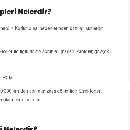
leri Nelerdir?
ebilir. Kodun olası nedenlerinden bazıları şunlardır:
örler ile ilgili devre sorunları (hasarlı kablolar, gevşek
ken PCM
0.000 km.'den sonra arızaya eğilimlidir. Enjektörleri
nlara engel olabilir.
i Nelerdir?