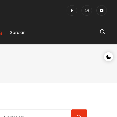
g
Sorular
Gece/