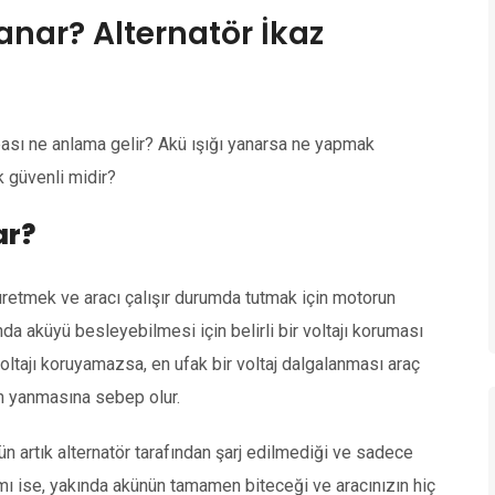
anar? Alternatör İkaz
bası ne anlama gelir? Akü ışığı yanarsa ne yapmak
 güvenli midir?
ar?
 üretmek ve aracı çalışır durumda tutmak için motorun
da aküyü besleyebilmesi için belirli bir voltajı koruması
voltajı koruyamazsa, en ufak bir voltaj dalgalanması araç
nın yanmasına sebep olur.
n artık alternatör tarafından şarj edilmediği ve sadece
lamı ise, yakında akünün tamamen biteceği ve aracınızın hiç