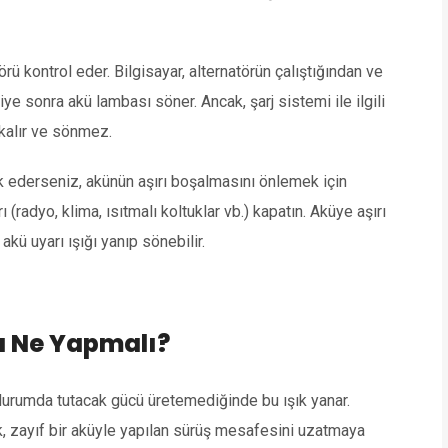
örü kontrol eder. Bilgisayar, alternatörün çalıştığından ve
ye sonra akü lambası söner. Ancak, şarj sistemi ile ilgili
 kalır ve sönmez.
rk ederseniz, akünün aşırı boşalmasını önlemek için
(radyo, klima, ısıtmalı koltuklar vb.) kapatın. Aküye aşırı
kü uyarı ışığı yanıp sönebilir.
a Ne Yapmalı?
ır durumda tutacak gücü üretemediğinde bu ışık yanar.
 zayıf bir aküyle yapılan sürüş mesafesini uzatmaya