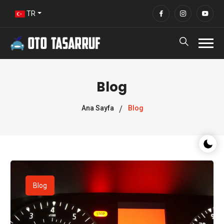
TR
Blog
Ana Sayfa
Blog
Gece/G
Blog