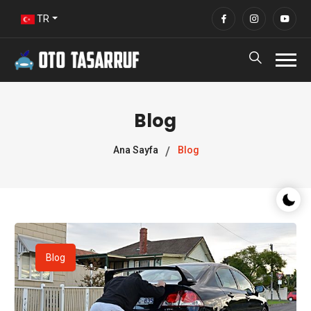
TR
Blog
Ana Sayfa
Blog
Gece/G
Blog