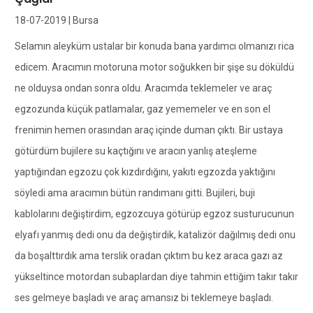
18-07-2019 | Bursa
Selamın aleyküm ustalar bir konuda bana yardımcı olmanızı rica
edicem. Aracımın motoruna motor soğukken bir şişe su döküldü
ne olduysa ondan sonra oldu. Aracımda teklemeler ve araç
egzozunda küçük patlamalar, gaz yememeler ve en son el
frenimin hemen orasından araç içinde duman çıktı. Bir ustaya
götürdüm bujilere su kaçtığını ve aracın yanlış ateşleme
yaptığından egzozu çok kızdırdığını, yakıtı egzozda yaktığını
söyledi ama aracımın bütün randımanı gitti. Bujileri, buji
kablolarını değiştirdim, egzozcuya götürüp egzoz susturucunun
elyafı yanmış dedi onu da değiştirdik, katalizör dağılmış dedi onu
da boşalttırdık ama terslik oradan çıktım bu kez araca gazı az
yükseltince motordan subaplardan diye tahmin ettiğim takır takır
ses gelmeye başladı ve araç amansız bi teklemeye başladı.