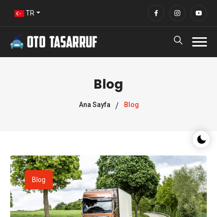
TR
Blog
Ana Sayfa
Blog
Gece/G
Blog