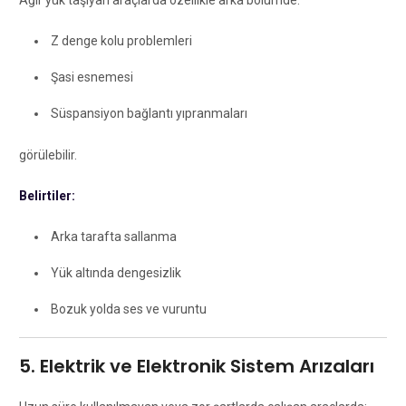
Ağır yük taşıyan araçlarda özellikle arka bölümde:
Z denge kolu problemleri
Şasi esnemesi
Süspansiyon bağlantı yıpranmaları
görülebilir.
Belirtiler:
Arka tarafta sallanma
Yük altında dengesizlik
Bozuk yolda ses ve vuruntu
5. Elektrik ve Elektronik Sistem Arızaları