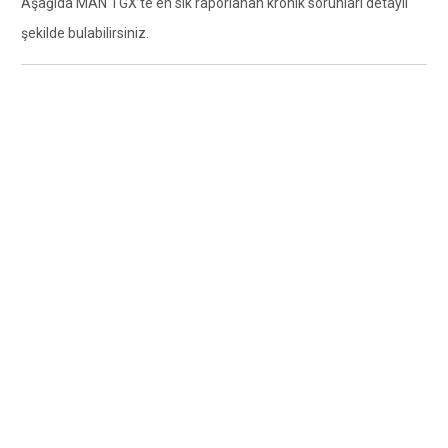
Aşağıda MAN TGX’te en sık raporlanan kronik sorunları detaylı
şekilde bulabilirsiniz.