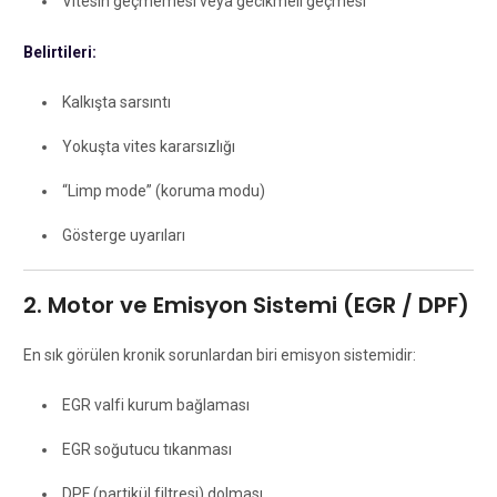
Vitesin geçmemesi veya gecikmeli geçmesi
Belirtileri:
Kalkışta sarsıntı
Yokuşta vites kararsızlığı
“Limp mode” (koruma modu)
Gösterge uyarıları
2. Motor ve Emisyon Sistemi (EGR / DPF)
En sık görülen kronik sorunlardan biri emisyon sistemidir:
EGR valfi kurum bağlaması
EGR soğutucu tıkanması
DPF (partikül filtresi) dolması