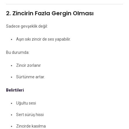
2. Zincirin Fazla Gergin Olması
Sadece gevşeklik değil:
Aşırı sıkı zincir de ses yapabilir.
Bu durumda:
Zincir zorlanır
Sürtünme artar.
Belirtileri
Uğultu sesi
Sert sürüş hissi
Zincirde kasılma