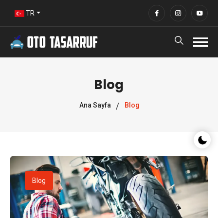
TR
Blog
Ana Sayfa
Blog
Gece/G
Blog