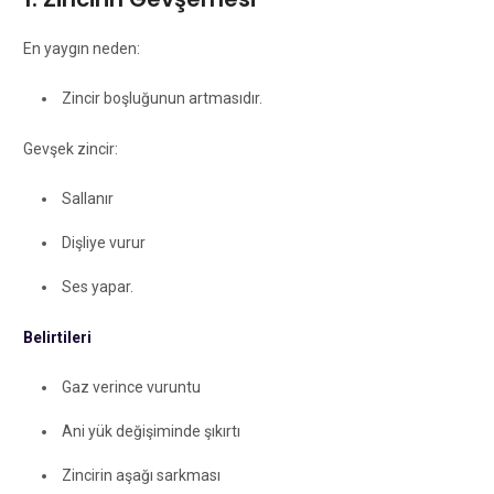
En yaygın neden:
Zincir boşluğunun artmasıdır.
Gevşek zincir:
Sallanır
Dişliye vurur
Ses yapar.
Belirtileri
Gaz verince vuruntu
Ani yük değişiminde şıkırtı
Zincirin aşağı sarkması