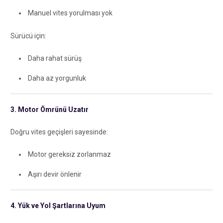
Manuel vites yorulması yok
Sürücü için:
Daha rahat sürüş
Daha az yorgunluk
3. Motor Ömrünü Uzatır
Doğru vites geçişleri sayesinde:
Motor gereksiz zorlanmaz
Aşırı devir önlenir
4. Yük ve Yol Şartlarına Uyum