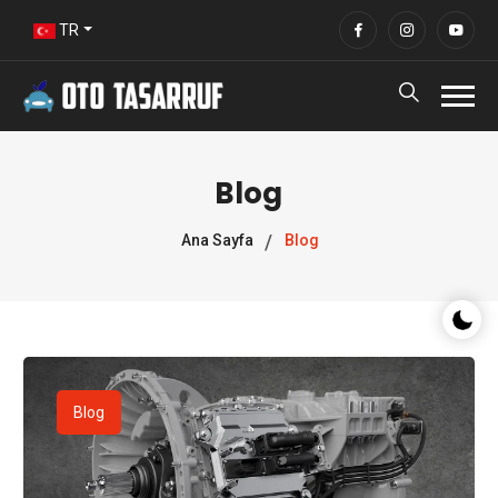
TR
Blog
Ana Sayfa
Blog
Gece/G
Blog