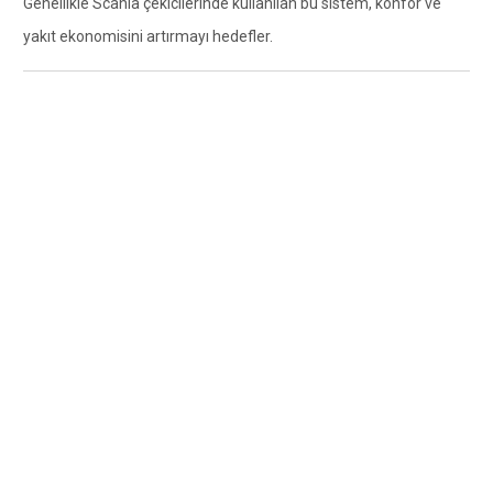
Genellikle Scania çekicilerinde kullanılan bu sistem, konfor ve
yakıt ekonomisini artırmayı hedefler.