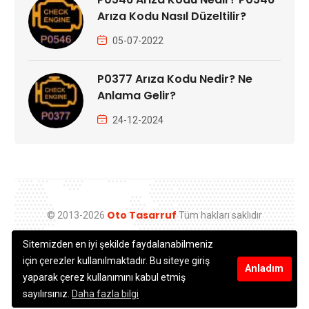
Arıza Kodu Nasıl Düzeltilir?
05-07-2022
P0377 Arıza Kodu Nedir? Ne
Anlama Gelir?
24-12-2024
Oto Tasarruf
© 2013-2026
Tüm hakları saklıdır
Sitemizden en iyi şekilde faydalanabilmeniz
için çerezler kullanılmaktadır. Bu siteye giriş
Anladım
yaparak çerez kullanımını kabul etmiş
info@ototasarruf.com
| Web:
Diyalog
sayılırsınız.
Daha fazla bilgi