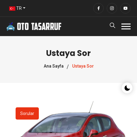
TR
Ustaya Sor
Ana Sayfa
Ustaya Sor
Gece/G
Sorular