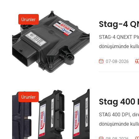
Ürünler
Stag-4 Q
STAG-4 QNEXT Plus,
dönüşümünde kullan
07-08-2026
Ürünler
Stag 400
STAG 400 DPI, dir
dönüşümünde kullan
08-08-2026