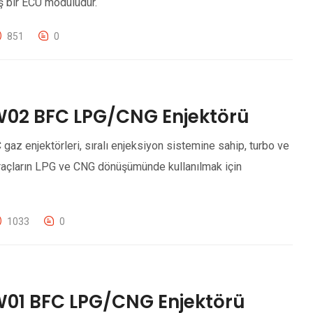
ş bir ECU modülüdür.
851
0
W02 BFC LPG/CNG Enjektörü
z enjektörleri, sıralı enjeksiyon sistemine sahip, turbo ve
raçların LPG ve CNG dönüşümünde kullanılmak için
1033
0
W01 BFC LPG/CNG Enjektörü