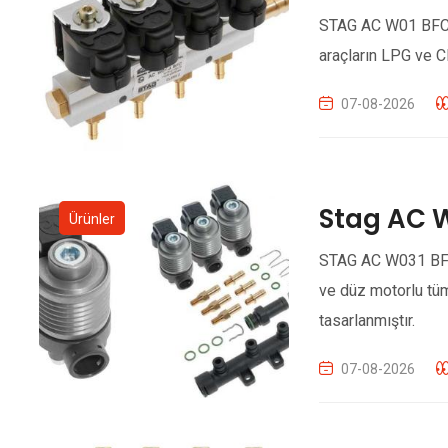
STAG AC W01 BFC ga
araçların LPG ve C
07-08-2026
Stag AC 
Ürünler
STAG AC W031 BFC g
ve düz motorlu tü
tasarlanmıştır.
07-08-2026