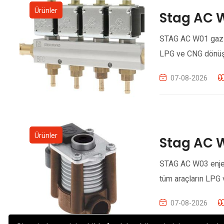
Ürünler
Stag AC 
STAG AC W01 gaz en
LPG ve CNG dönüşü
07-08-2026
Ürünler
Stag AC 
STAG AC W03 enjekt
tüm araçların LPG 
07-08-2026