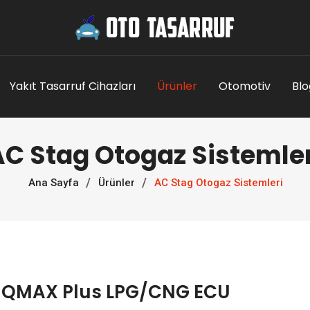
Yakıt Tasarruf Cihazları
Ürünler
Otomotiv
Blo
AC Stag Otogaz Sistemler
Ana Sayfa
Ürünler
AC Stag Otogaz Sistemleri
 QMAX Plus LPG/CNG ECU