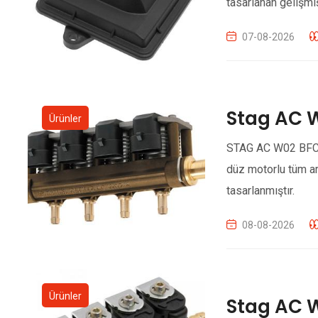
tasarlanan gelişmi
07-08-2026
Stag AC 
Ürünler
STAG AC W02 BFC ga
düz motorlu tüm a
tasarlanmıştır.
08-08-2026
Ürünler
Stag AC 