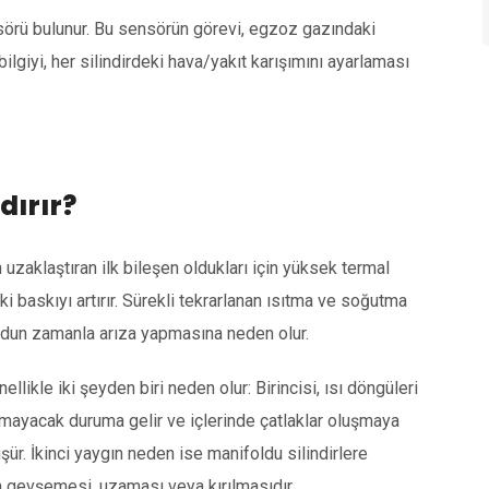
sörü bulunur. Bu sensörün görevi, egzoz gazındaki
ilgiyi, her silindirdeki hava/yakıt karışımını ayarlaması
dırır?
zaklaştıran ilk bileşen oldukları için yüksek termal
ki baskıyı artırır. Sürekli tekrarlanan ısıtma ve soğutma
dun zamanla arıza yapmasına neden olur.
likle iki şeyden biri neden olur: Birincisi, ısı döngüleri
ramayacak duruma gelir ve içlerinde çatlaklar oluşmaya
şür. İkinci yaygın neden ise manifoldu silindirlere
a gevşemesi, uzaması veya kırılmasıdır.