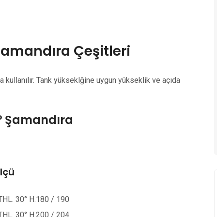
Şamandıra Çeşitleri
a kullanılır. Tank yükseklğine uygun yükseklik ve açıda
0° Şamandıra
lçü
L. 30° H.180 / 190
L. 30° H.200 / 204