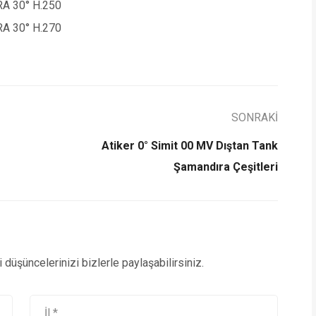
A 30° H.250
A 30° H.270
SONRAKİ
Atiker 0° Simit 00 MV Dıştan Tank
Şamandıra Çeşitleri
düşüncelerinizi bizlerle paylaşabilirsiniz.