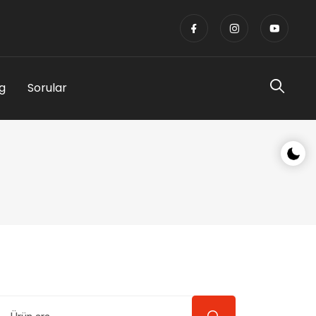
g
Sorular
Gece/