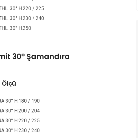
L. 30° H.220 / 225
L. 30° H.230 / 240
HL. 30° H.250
imit 30° Şamandıra
/ Ölçü
 30° H.180 / 190
 30° H.200 / 204
 30° H.220 / 225
 30° H.230 / 240