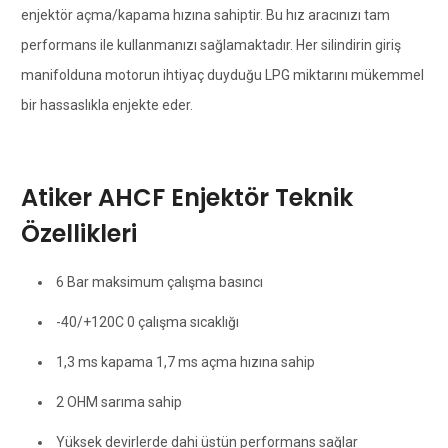
enjektör açma/kapama hızına sahiptir. Bu hız aracınızı tam
performans ile kullanmanızı sağlamaktadır. Her silindirin giriş
manifolduna motorun ihtiyaç duyduğu LPG miktarını mükemmel
bir hassaslıkla enjekte eder.
Atiker AHCF Enjektör Teknik
Özellikleri
6 Bar maksimum çalışma basıncı
-40/+120C 0 çalışma sıcaklığı
1,3 ms kapama 1,7 ms açma hızına sahip
2 OHM sarıma sahip
Yüksek devirlerde dahi üstün performans sağlar