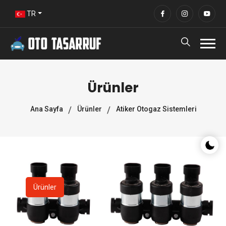
TR
Ürünler
Ana Sayfa
Ürünler
Atiker Otogaz Sistemleri
Gece/G
Ürünler