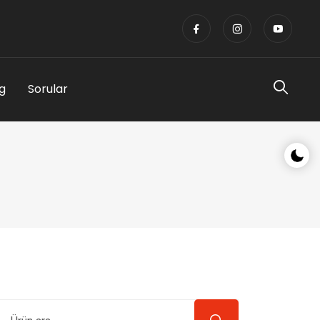
g
Sorular
Gece/