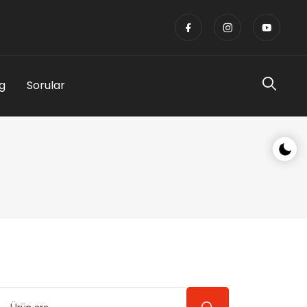
g
Sorular
Gece/