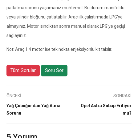
patlatma sorunu yaşamanız muhtemel. Bu durum manifoldu
veya silindir bloğunu çatlatabilir. Aracı ilk çalıştırmada LPG'ye
almayınız. Motor ısındıktan sonra manuel olarak LPG'ye geçişi
sağlayınız.
Not: Araç 1.4 motor ise tek nokta enjeksiyonlu kit takılır.
Tüm Sorular
Soru Sor
ÖNCEKİ
SONRAKİ
Yağ Çubuğundan Yağ Atma
Opel Astra Subap Eritiyor
Sorunu
mu?
5 Yorum