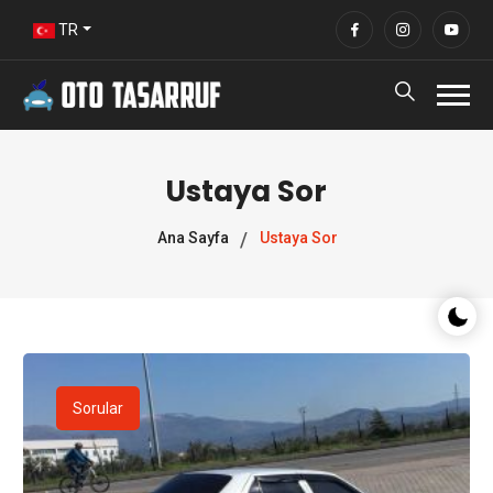
TR
Ustaya Sor
Ana Sayfa
Ustaya Sor
Gece/G
Sorular