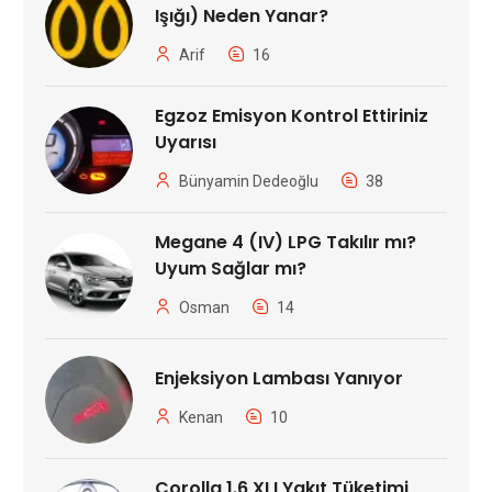
Işığı) Neden Yanar?
Arif
16
Egzoz Emisyon Kontrol Ettiriniz
Uyarısı
Bünyamin Dedeoğlu
38
Megane 4 (IV) LPG Takılır mı?
Uyum Sağlar mı?
Osman
14
Enjeksiyon Lambası Yanıyor
Kenan
10
Corolla 1.6 XLI Yakıt Tüketimi