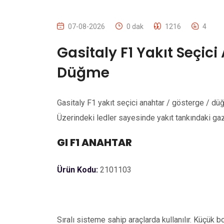
07-08-2026
0 dak
1216
4
Gasitaly F1 Yakıt Seçici
Düğme
Gasitaly F1 yakıt seçici anahtar / gösterge / dü
Üzerindeki ledler sayesinde yakıt tankındaki gaz
GI F1 ANAHTAR
Ürün Kodu:
2101103
Sıralı sisteme sahip araçlarda kullanılır. Küçük