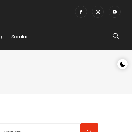
g
Sorular
Gece/