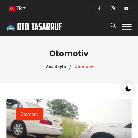
TR
Otomotiv
Ana Sayfa
Otomotiv
Gece/G
Otomotiv