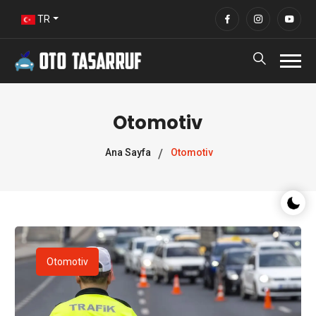
TR
Otomotiv
Ana Sayfa
Otomotiv
Gece/G
Otomotiv